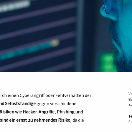
V
urch einen Cyberangriff oder Fehlverhalten der
B
d Selbstständige
gegen verschiedene
4
Risiken wie Hacker-Angriffe, Phishing und
Te
 sind ein ernst zu nehmendes Risiko
, da die
F