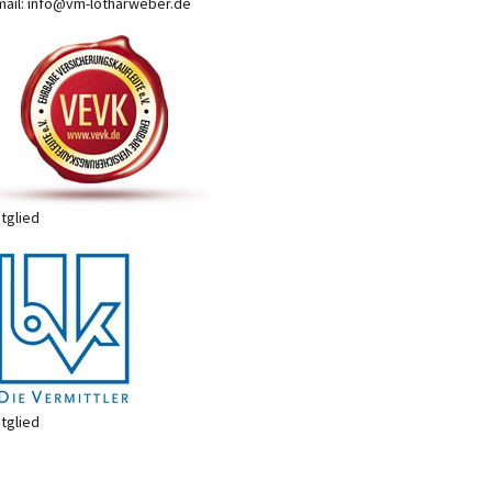
mail:
info@vm-lotharweber.de
tglied
tglied