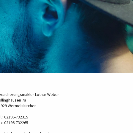
ersicherungsmakler Lothar Weber
ollinghausen 7a
2929 Wermelskirchen
l.: 02196-732315
ax: 02196-732265