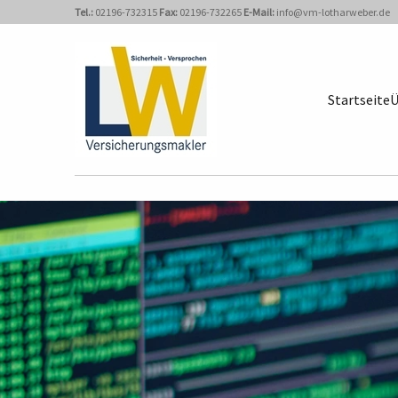
Tel.:
02196-732315
Fax:
02196-732265
E-Mail:
info@vm-lotharweber.de
Startseite
Ü